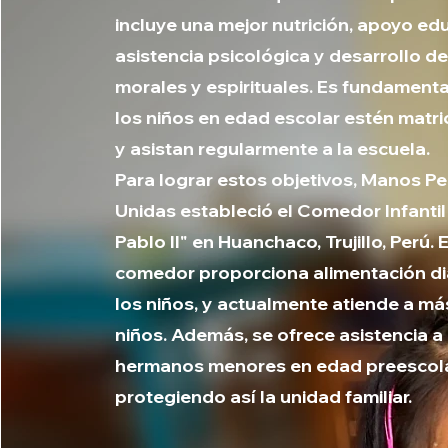
incluye una mejor nutrición, apoyo edu
asistencia psicológica y desarrollo d
morales y espirituales. Es fundament
los niños en edad escolar estén matr
y asistan regularmente a la escuela.
Para lograr estos objetivos, Manos P
Unidas estableció el Comedor Infanti
Pablo II" en Huanchaco, Trujillo, Perú. 
comedor proporciona alimentación dia
los niños, y actualmente atiende a má
niños. Además, se ofrece asistencia a 
hermanos menores en edad preescola
protegiendo así la unidad familiar.