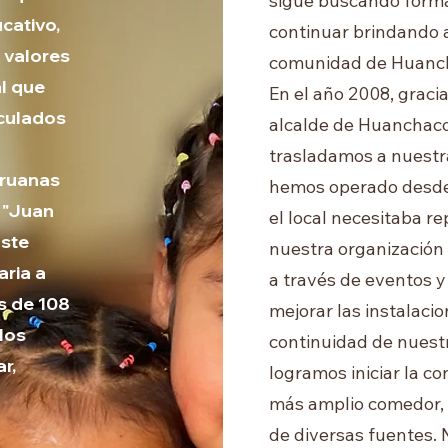
sigue buscando form
cativo,
continuar brindando 
e valores
comunidad de Huanc
al que
En el año 2008, graci
iculados
alcalde de Huanchaco
trasladamos a nuestr
eruanas
hemos operado desde
l "Juan
el local necesitaba re
Este
nuestra organización
ria a
a través de eventos y
s de 108
mejorar las instalacio
los
continuidad de nuestr
r,
logramos iniciar la c
más amplio comedor, 
de diversas fuentes. 