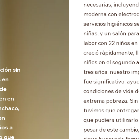
necesarias, incluyen
moderna con electro
servicios higiénicos 
niñas, y un salón para
labor con 22 niños en
creció rápidamente, l
niños en el segundo a
ción sin
tres años, nuestro im
s en
fue significativo, ay
 de
condiciones de vida d
ven en
extrema pobreza. Sin
nchaco,
tuvimos que entregar 
en
que pudiera utilizarl
ños a
pesar de este cambio
io que