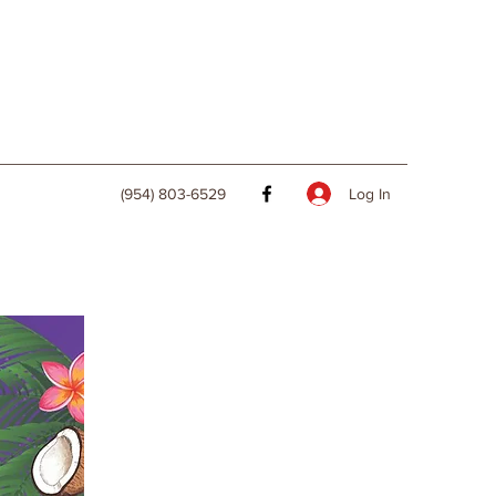
Log In
(954) 803-6529